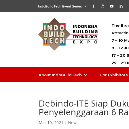
IndoBuildTech Event Series
The Bigg
Attractin
7 – 10 M
8 – 12 J
17 – 20
25 – 29
About IndoBuildTech
For Exhibitors
Debindo-ITE Siap Duk
Penyelenggaraan 6 Ra
Mar 10, 2021
|
News