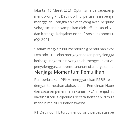
Jakarta, 10 Maret 2021. Optimisme percepatan 
mendorong PT. Debindo-ITE, perusahaan peny
menggelar 6 rangkaian event yang akan berpun
Sebagaimana disampaikan oleh Effi Setiabudi – 
dan berbagai kebijakan insentif sosial-ekonomi 
(Q2-2021).
“Dalam rangka turut mendorong pemulihan ekonom
Debindo-ITE telah mengagendakan penyelengg
berbagai negara lain yang telah mengeskalasi va
penyelenggaraan event tahunan utama yaitu Ind
Menjaga Momentum Pemulihan
Pemberlakukan PPKM menggantikan PSBB telah m
dengan tambahan alokasi dana Pemulihan Ekonomi 
dan sasaran penerima vaksinasi. PEN menjadi 
vaksinasi terus diperluas secara bertahap, dimul
mandiri melalui sumber swasta.
PT Debindo ITE turut mendorong percepatan pe