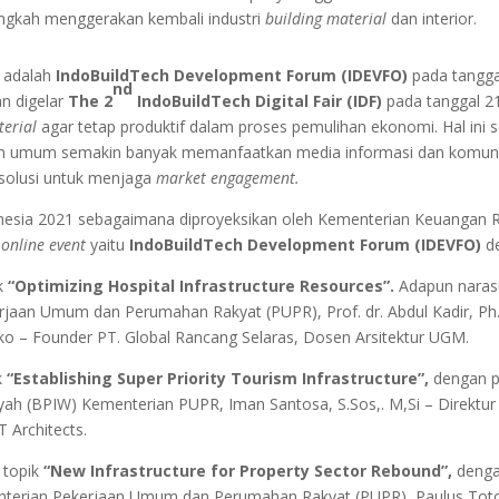
langkah menggerakan kembali industri
building material
dan interior.
r adalah
IndoBuildTech Development Forum (IDEVFO)
pada tanggal
nd
n digelar
The 2
IndoBuildTech Digital Fair (IDF)
pada tanggal 2
terial
agar tetap produktif dalam proses pemulihan ekonomi. Hal ini
an umum semakin banyak memanfaatkan media informasi dan komunika
u solusi untuk menjaga
market engagement.
nesia 2021 sebagaimana diproyeksikan oleh Kementerian Keuangan 
n
online event
yaitu
IndoBuildTech Development Forum (IDEVFO)
de
ik
“Optimizing Hospital Infrastructure Resources”.
Adapun narasu
erjaan Umum dan Perumahan Rakyat (PUPR), Prof. dr. Abdul Kadir, Ph
 – Founder PT. Global Rancang Selaras, Dosen Arsitektur UGM.
k
“Establishing Super Priority Tourism Infrastructure”,
dengan p
ah (BPIW) Kementerian PUPR, Iman Santosa, S.Sos,. M,Si – Direktur 
 Architects.
 topik
“New Infrastructure for Property Sector Rebound”,
dengan
terian Pekerjaan Umum dan Perumahan Rakyat (PUPR), Paulus Totok 