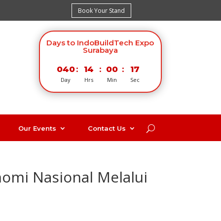
Book Your Stand
Days to IndoBuildTech Expo
Surabaya
040
:
14
:
00
:
16
Day
Hrs
Min
Sec
Our Events
Contact Us
omi Nasional Melalui