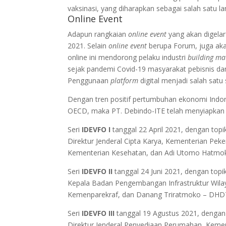
vaksinasi, yang diharapkan sebagai salah satu 
Online Event
Adapun rangkaian
online event
yang akan digela
2021. Selain
online event
berupa Forum, juga aka
online ini mendorong pelaku industri
building ma
sejak pandemi Covid-19 masyarakat pebisnis d
Penggunaan
platform
digital menjadi salah sat
Dengan tren positif pertumbuhan ekonomi Indo
OECD, maka PT. Debindo-ITE telah menyiapka
Seri
IDEVFO I
tanggal 22 April 2021, dengan top
Direktur Jenderal Cipta Karya, Kementerian Pek
Kementerian Kesehatan, dan Adi Utomo Hatmoko
Seri
IDEVFO II
tanggal 24 Juni 2021, dengan topi
Kepala Badan Pengembangan Infrastruktur Wilay
Kemenparekraf, dan Danang Triratmoko – DHDT
Seri
IDEVFO III
tanggal 19 Agustus 2021, dengan
Direktur Jenderal Penyediaan Perumahan, Kemen