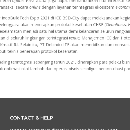
pameran
offline.
Para
visitor
juga dapat memanfaatkan fitur interaktif s
ansaksi secara
online
dengan layanan terintegrasi ekosistem
e-comm
or
IndoBuildTech Expo 2021 di ICE BSD-City dapat melaksanakan kegia
nyelenggara akan menerapkan protokol kesehatan CHSE (
Cleanliness, 
n keselamatan menjadi satu hal utama demi kelancaran seluruh rangk
 di seluruh lingkungan terintegrasi
venue,
Manajemen ICE dan Hotel S
Kreatif R.I. Selain itu, PT Debindo-ITE akan menerbitkan dan menso
uti teknis penerapan protokol kesehatan.
saling terintegrasi sepanjang tahun 2021, diharapkan para pelaku b
 optimasi nilai tambah dari operasi bisnis sekaligus berkontribusi 
CONTACT & HELP