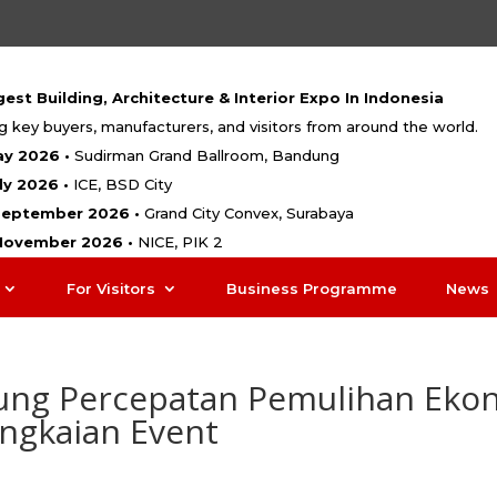
est Building, Architecture & Interior Expo In Indonesia
g key buyers, manufacturers, and visitors from around the world.
ay 2026 •
Sudirman Grand Ballroom, Bandung
uly 2026 •
ICE, BSD City
 September 2026 •
Grand City Convex, Surabaya
 November 2026 •
NICE, PIK 2
For Visitors
Business Programme
News
ung Percepatan Pemulihan Ekon
ngkaian Event