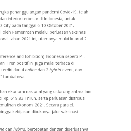
angka penanggulangan pandemi Covid-19, telah
dan interior terbesar di Indonesia, untuk
D-City pada tanggal 6-10 Oktober 2021.
 oleh Pemerintah melalui perluasan vaksinasi
onal tahun 2021 ini, utamanya mulai kuartal 2
erence and Exhibition) Indonesia seperti PT.
an. Tren positif ini juga mulai terbaca di
t
terdiri dari 4
online
dan 2
hybrid
event, dan
1” tambahnya.
an ekonomi nasional yang didorong antara lain
p. 619,83 Triliun, serta perluasan distribusi
ulihan ekonomi 2021. Secara paralel,
hingga kebijakan dibukanya jalur vaksinasi
ine
dan
hybrid
, bertepatan dengan diperluasnya