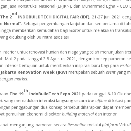
an Jasa Konstruksi Nasional (LPJKN), dan Muhammad Egha – CEO D
nd
n
The 2
INDOBUILDTECH DIGITAL FAIR (IDF),
21-27 Juni 2021 de
e Normal”.
Sebagai pengembangan lanjutan dari seri pertama di tah
hingga memberikan kemudahan bagi
visitor
untuk melakukan transaks
yang didukung oleh 36 mitra asosiasi.
 interior untuk renovasi hunian dan niaga yang telah menunjukan tre
ah Mall 2 pada tanggal 2-8 Agustus 2021, dengan konsep pameran s
interior bertujuan untuk memberikan inspirasi baru bagi para
visito
.
Jakarta Renovation Week (JRW)
merupakan sebuah
event
yang m
t dengan
market.
th
anaan
The 19
IndoBuildTech Expo 2021
pada tanggal 6-10 Oktober
d,
yang memadukan interaksi langsung secara
live-offline
di lokasi pa
 Dengan penggabungan dua konsep tersebut diharapkan dapat mempe
t pemulihan ekonomi di sektor
building material
dan interior.
apat mengunjungi pameran secara
live-online
melalui
platform
Virtu