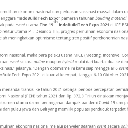
pemulihan ekonomi nasional dan perluasan vaksinasi massal dalam r
elenggara
“IndoBuildTech Expo”
pameran tahunan
building material
th
cak pada
event
utama
The 19
IndoBuildTech Expo 2021
di ICE BS
Direktur Utama PT. Debindo-ITE, progres pemulihan ekonomi nasional
telah meningkatkan optimisme tentang tren positif perekonomian nasi
i nasional, maka para pelaku usaha MICE (Meeting, Incentive, Conf
araan
event
secara
online
maupun
hybrid
mulai dari kuartal dua ke dep
ksinasi,” jelasnya. “Dengan optimisme ini kami siap menggelar 6
even
oBuildTech Expo 2021 di kuartal keempat, tanggal 6-10 Oktober 202
enandai transisi ke tahun 2021 sebagai periode percepatan pemulih
Nasional (PEN) tahun 2021 dari Rp. 372,3 Triliun dinaikkan menjadi R
instrumen utama dalam penanganan dampak pandemi Covid-19 dan pem
ai dari pulau Jawa dan Bali yang memiliki populasi penduduk terpadat 
mulihan ekonomi nasional melalui penyelenggaraan
event
secara
onl