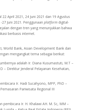
 22 April 2021, 24 Juni 2021 dan 19 Agustus
1-27 Juni 2021. Penggunaan
platform
digital-
 sejalan dengan tren yang menunjukkan bahwa
si berbasis internet.
RI, World Bank, Asian Development Bank dan
ngan mengangkat tema sebagai berikut:
mbernya adalah Ir. Diana Kusumastuti, M.T –
.D – Direktur Jenderal Pelayanan Kesehatan,
embicara Ir. Hadi Sucahyono, MPP, PhD –
Pemasaran Pariwisata Regional III
 pembicara Ir. H. Khalawi AH. M. Sc, MM –
Lusida – Ketua Real Estate Indonesia (REI),