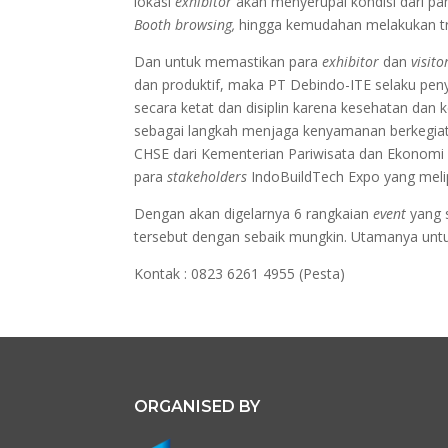
lokasi
exhibitor
akan menyerupai kondisi dari 
Booth browsing,
hingga kemudahan melakukan tr
Dan untuk memastikan para
exhibitor
dan
visit
dan produktif, maka PT Debindo-ITE selaku pe
secara ketat dan disiplin karena kesehatan da
sebagai langkah menjaga kenyamanan berkegiatan
CHSE dari Kementerian Pariwisata dan Ekonomi 
para
stakeholders
IndoBuildTech Expo yang melip
Dengan akan digelarnya 6 rangkaian
event
yang 
tersebut dengan sebaik mungkin. Utamanya untuk
Kontak : 0823 6261 4955 (Pesta)
ORGANISED BY