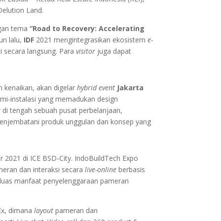
elution Land.
ngan tema
“Road to Recovery: Accelerating
un lalu,
IDF
2021 mengintegrasikan ekosistem
e-
i secara langsung. Para
visitor
juga dapat
n kenaikan, akan digelar
hybrid event
Jakarta
emi-instalasi yang memadukan design
r
di tengah sebuah pusat perbelanjaan,
enjembatani produk unggulan dan konsep yang
 2021 di ICE BSD-City. IndoBuildTech Expo
meran dan interaksi secara
live-online
berbasis
rluas manfaat penyelenggaraan pameran
-Ex, dimana
layout
pameran dan