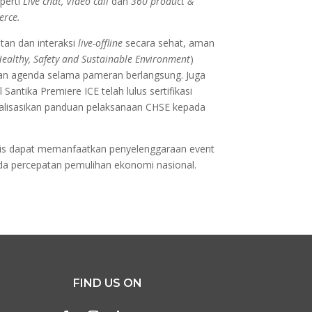
eperti
Live chat,
Video call
dan
360 product &
erce.
tan dan interaksi
live-offline
secara sehat, aman
Healthy, Safety and Sustainable Environment
)
aian agenda selama pameran berlangsung. Juga
antika Premiere ICE telah lulus sertifikasi
sialisasikan panduan pelaksanaan CHSE kepada
isnis dapat memanfaatkan penyelenggaraan event
pada percepatan pemulihan ekonomi nasional.
FIND US ON