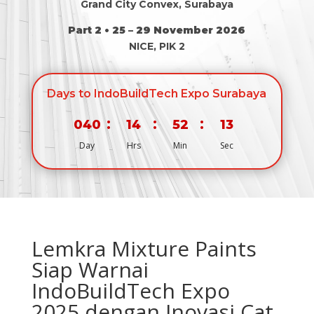
Grand City Convex, Surabaya
Part 2 • 25 – 29 November 2026
NICE, PIK 2
Days to IndoBuildTech Expo Surabaya
:
:
:
040
14
52
13
Day
Hrs
Min
Sec
Lemkra Mixture Paints
Siap Warnai
IndoBuildTech Expo
2025 dengan Inovasi Cat