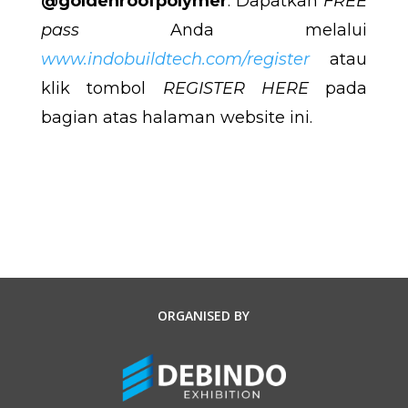
@goldenroofpolymer
. Dapatkan
FREE
pass
Anda melalui
www.indobuildtech.com/register
atau
klik tombol
REGISTER HERE
pada
bagian atas halaman website ini.
ORGANISED BY