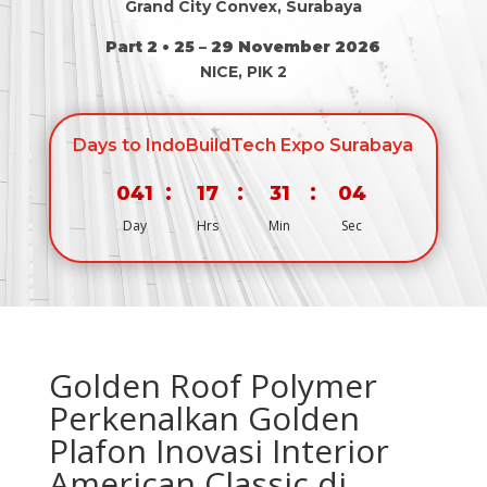
Grand City Convex, Surabaya
Part 2 • 25 – 29 November 2026
NICE, PIK 2
Days to IndoBuildTech Expo Surabaya
:
:
:
041
17
31
03
Day
Hrs
Min
Sec
Golden Roof Polymer
Perkenalkan Golden
Plafon Inovasi Interior
American Classic di