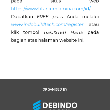
pada situs web
https://www.titaniumlamina.com/id/
.
Dapatkan
FREE pass
Anda melalui
www.indobuildtech.com/register
atau
klik tombol
REGISTER HERE
pada
bagian atas halaman website ini.
ORGANISED BY