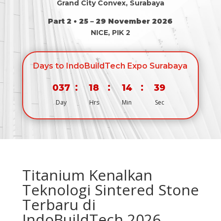
Grand City Convex, Surabaya
Part 2 • 25 – 29 November 2026
NICE, PIK 2
Days to IndoBuildTech Expo Surabaya
:
:
:
037
18
14
38
Day
Hrs
Min
Sec
Titanium Kenalkan
Teknologi Sintered Stone
Terbaru di
IndoBuildTech 2026