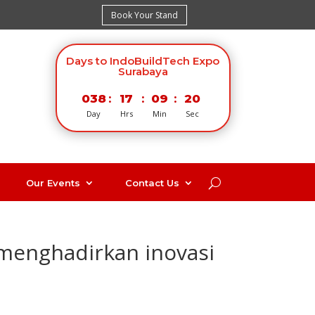
Book Your Stand
Days to IndoBuildTech Expo
Surabaya
038
:
17
:
09
:
19
Day
Hrs
Min
Sec
Our Events
Contact Us
menghadirkan inovasi