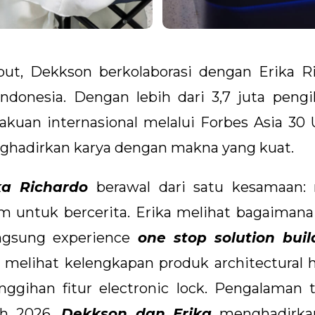
ut, Dekkson berkolaborasi dengan Erika Ric
donesia. Dengan lebih dari 3,7 juta pengi
akuan internasional melalui Forbes Asia 30 
ghadirkan karya dengan makna yang kuat.
ka Richardo
berawal dari satu kesamaan: 
um untuk bercerita. Erika melihat bagaimana
ngsung experience
one stop solution buil
elihat kelengkapan produk architectural h
anggihan fitur electronic lock. Pengalaman
ech 2026,
Dekkson dan Erika
menghadirkan