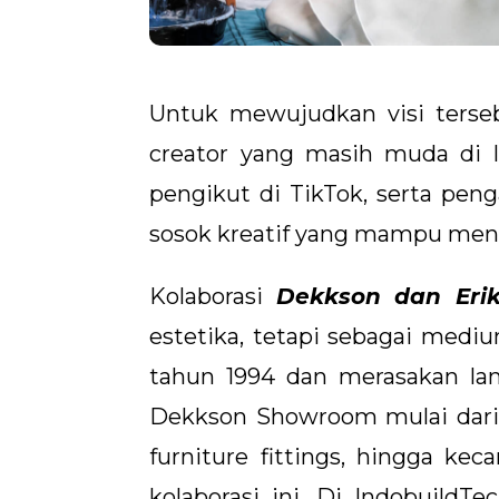
Untuk mewujudkan visi terseb
creator yang masih muda di In
pengikut di TikTok, serta peng
sosok kreatif yang mampu men
Kolaborasi
Dekkson dan Eri
estetika, tetapi sebagai medi
tahun 1994 dan merasakan la
Dekkson Showroom mulai dari m
furniture fittings, hingga kec
kolaborasi ini. Di IndobuildT