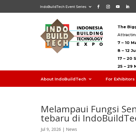
IndoBuildTech Event Series
The Bigg
Attractin
7 – 10 M
8 – 12 J
17 – 20
25 – 29
About IndoBuildTech
For Exhibitors
Melampaui Fungsi Sen
tebaru di IndoBuildTe
Jul 9, 2026
|
News