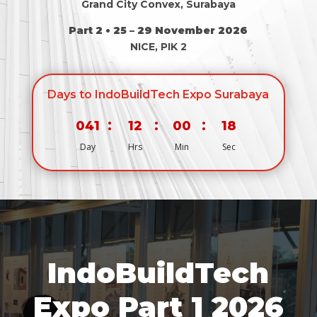
Grand City Convex, Surabaya
Part 2 • 25 – 29 November 2026
NICE, PIK 2
Days to IndoBuildTech Expo Surabaya
:
:
:
041
12
00
17
Day
Hrs
Min
Sec
IndoBuildTech
Expo Part 1 2026