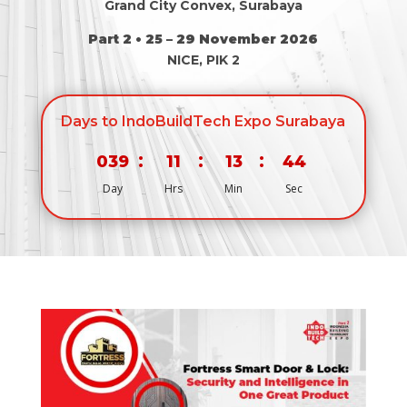
Grand City Convex, Surabaya
Part 2 • 25 – 29 November 2026
NICE, PIK 2
Days to IndoBuildTech Expo Surabaya
:
:
:
039
11
13
44
Day
Hrs
Min
Sec